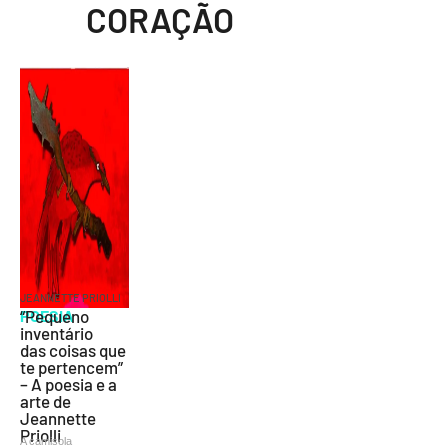
CORAÇÃO
JEANNETTE PRIOLLI
POESIA
“Pequeno
inventário
das coisas que
te pertencem”
– A poesia e a
arte de
Jeannette
Priolli
A camisola