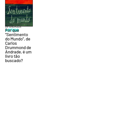
CARLOS DRUMMOND
DE ANDRADE
ARTIGO
Por que
“Sentimento
do Mundo”, de
Carlos
Drummond de
Andrade, é um
livro tão
buscado?