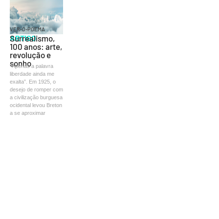
VER-O-POEMA
ARTIGO
Surrealismo,
100 anos: arte,
revolução e
sonho
“Apenas a palavra
liberdade ainda me
exalta”. Em 1925, o
desejo de romper com
a civilização burguesa
ocidental levou Breton
a se aproximar