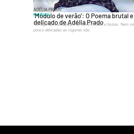
ADÉLIA PRADO
POESIA
‘Módulo de verão’: O Poema brutal e
delicado de Adélia Prado
As cigarras começaram de novo, brutas e brutas. Nem u
pouco delicadas as cigarras são.