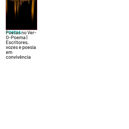
POESIA
Poetas no Ver-
O-Poema |
Escritores,
vozes e poesia
em
convivência