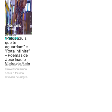
JOSÉ INÁCIO VIEIRA
DE MELO
POESIA
“Pelos azuis
que te
aguardam” e
“Rota infinita”
– Poemas de
José Inácio
Vieira de Melo
Uma noite teu sonho
atravessou minha
seara e foi uma
revoada de alegria.