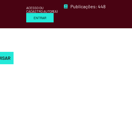
Publicações: 448
ACESSO OU
CADASTRO AUTOR(A)
ENTRAR
UISAR