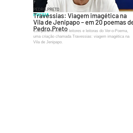
PEDRO.PRETO
POESIA
Travessias: Viagem imagética na
Vila de Jenipapo – em 20 poemas d
Pedro.Preto
Compartilho com os leitores e leitoras do Ver-o-Poema,
uma criação chamada Travessias: viagem imagética na
Vila de Jenipapo.