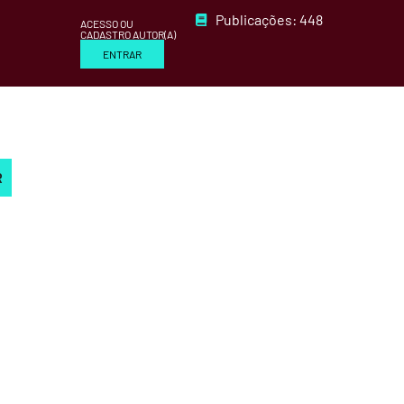
Publicações: 448
ACESSO OU
CADASTRO AUTOR(A)
ENTRAR
R