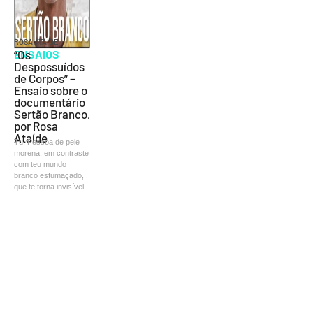
ROSA ATAÍDE
ENSAIOS
“Os
Despossuídos
de Corpos” –
Ensaio sobre o
documentário
Sertão Branco,
por Rosa
Ataíde
Tu, Pessoa de pele
morena, em contraste
com teu mundo
branco esfumaçado,
que te torna invisível