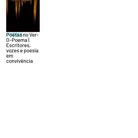
POESIA
Poetas no Ver-
O-Poema |
Escritores,
vozes e poesia
em
convivência