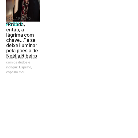
NOÉLIA RIBEIRO
POESIA
“Prenda,
então, a
lágrima com
chave…” e se
deixe iluminar
pela poesia de
Noélia Ribeiro
Subir a pele do rosto
com os dedos e
indagar: Espelho,
espelho meu…