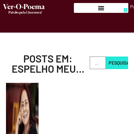
P
POSTS EM:
PESQUISAR
ESPELHO MEU…