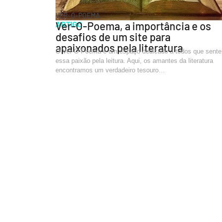
VER-O-POEMA
ARTIGO
Ver-O-Poema, a importância e os
desafios de um site para
apaixonados pela literatura
O Ver-O-Poema é um espaço dedicado a todos que sent
essa paixão pela leitura. Aqui, os amantes da literatura
encontramos um verdadeiro tesouro…