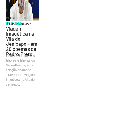
PEDRO.PRETO
POESIA
Travessias:
Viagem
imagética na
Vila de
Jenipapo – em
20 poemas de
Pedro.Preto
Compartilho com os
leitores e leitoras do
Ver-o-Poema, uma
criação chamada
Travessias: viagem
imagética na Vila de
Jenipapo.