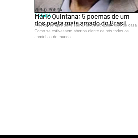
VER-O-POEMA
POESIA
Mário Quintana: 5 poemas de um
dos poeta mais amado do Brasil
A gente sempre deve sair à rua como quem foge de casa
Como se estivessem abertos diante de nós todos os
caminhos do mundo.