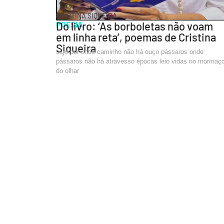
CRISTINA SIQUEIRA
POESIA
Do livro: ‘As borboletas não voam
em linha reta’, poemas de Cristina
Siqueira
sigo por onde caminho não há ouço pássaros onde
pássaros não há atravesso épocas leio vidas no mormaç
do olhar