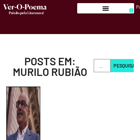
P
POSTS EM:
PESQUISAR
MURILO RUBIÃO