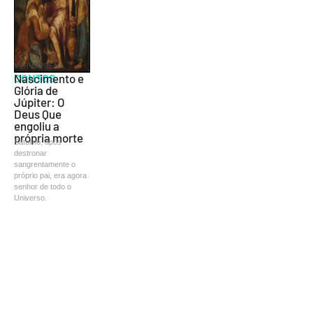
VER-O-POEMA
CONTOS
Nascimento e
Glória de
Júpiter: O
Deus Que
engoliu a
própria morte
Saturno, após
destronar
sangrentamente o
próprio pai, era agora
senhor de todo o
Universo.