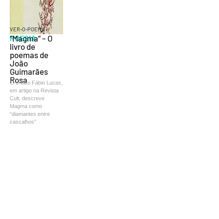
VER-O-POEMA
POESIA
“Magma” – O
livro de
poemas de
João
Guimarães
Rosa
O crítico Fábio Lucas,
em artigo na Revista
Cult, descreve
Magma como
“diamantes entre
cascalhos”