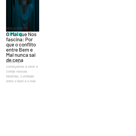
VER-O-POEMA
ARTIGO
O Mal que Nos
fascina: Por
que o conflito
entre Bem e
Mal nunca sai
de cena
Desde que
começamos a viver e
contar nossas
histórias, o embate
entre o bem e o mal