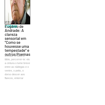
VER-O-POEMA
POESIA
Eugénio de
Andrade: A
clareza
sensorial em
“Como se
houvesse uma
tempestade” e
outros Poemas
Escalar-te lábio a
lábio, percorrer-te: eis
a cintura o lume breve
entre as nádegas e o
ventre, o peito, o
dorso descer aos
flancos, enterrar