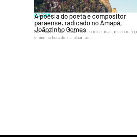
JOÃOZINHO GOMES
POESIA
A poesia do poeta e compositor
paraense, radicado no Amapá,
Joãozinho Gomes
As manchas não apontarão meu reino, mas, minha ruína,
é ruim na hora de ir… olhar ruir…