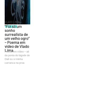
VLADO LIMA
VÍDEOS
“Foi só um
sonho
surrealista de
um velho ogro”
– Poema em
vídeo de Vlado
Lima
Poesia em vídeo – ali
da ponta do bigode de
Dalí eu vi minha
carranca na proa