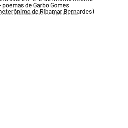
— poemas de Garbo Gomes
heterônimo de Ribamar Bernardes)
polinário polissêmico o sol é uma goela cortada