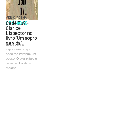
VER-O-POEMA
CRÔNICAS
Cadê Eu? –
Clarice
Lispector no
livro ‘Um sopro
de vida’
Estou com a
impressão de que
ando me imitando um
pouco. O pior plágio é
o que se faz de si
mesmo.