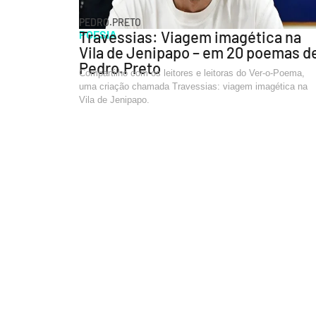
PEDRO.PRETO
POESIA
Travessias: Viagem imagética na
Vila de Jenipapo – em 20 poemas d
Pedro.Preto
Compartilho com os leitores e leitoras do Ver-o-Poema,
uma criação chamada Travessias: viagem imagética na
Vila de Jenipapo.