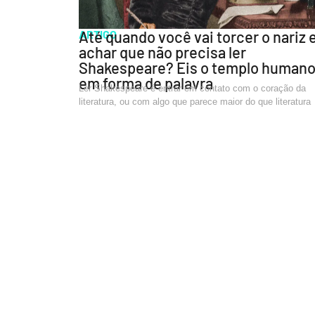
ARTIGO
Até quando você vai torcer o nariz 
achar que não precisa ler
Shakespeare? Eis o templo human
em forma de palavra
Ler Shakespeare é entrar em contato com o coração da
literatura, ou com algo que parece maior do que literatura