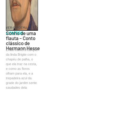
VER-O-POEMA
CONTOS
Sonho de uma
flauta – Conto
clássico de
Hermann Hesse
Então cantei a canção
da linda Brigite com o
chapéu de palha, o
que ela traz na cesta,
e como as flores
olham para ela, e a
trepadeira azul da
grade do jardim sente
saudades dela