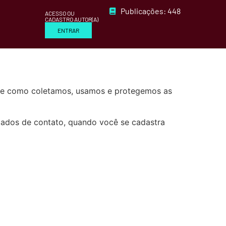
Publicações: 448
ACESSO OU
CADASTRO AUTOR(A)
ENTRAR
reve como coletamos, usamos e protegemos as
dados de contato, quando você se cadastra