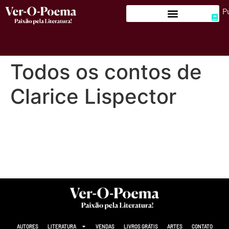
P
Todos os contos de
Clarice Lispector
AUTORES
LITERATURA
VENDAS
LIVROS GRÁTIS
ARTES
CONTATO