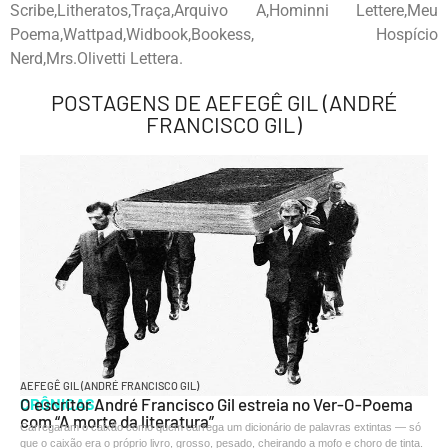
Scribe,Litheratos,Traça,Arquivo A,Hominni Lettere,Meu
Poema,Wattpad,Widbook,Bookess, Hospício
Nerd,Mrs.Olivetti Lettera.
POSTAGENS DE AEFEGÊ GIL (ANDRÉ
FRANCISCO GIL)
AEFEGÊ GIL (ANDRÉ FRANCISCO GIL)
CRÔNICAS
O escritor André Francisco Gil estreia no Ver-O-Poema
com “A morte da literatura”
Carregaram o caixão como quem carrega um dicionário de palavras extintas — só
que o caixão era o próprio livro, grosso, pesado, cheirando a mofo e choro de tinta.