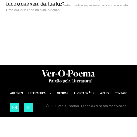
tudo o que vem da Tua luz”
Poemas profundos de Afonso Patrício Sabão: sobre esperança, fé, saudade e luta.
Uma voz que ecoa na alma africana.
AUTORES
LITERATURA
VENDAS
LIVROS GRÁTIS
ARTES
CONTATO
© 2025 Ver-o-Poema. Todos os direitos reservados.