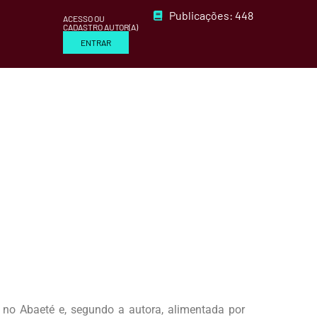
Publicações: 448
ACESSO OU
CADASTRO AUTOR(A)
ENTRAR
no Abaeté e, segundo a autora, alimentada por