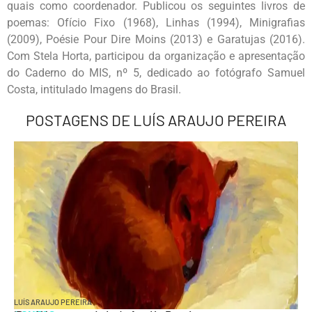
quais como coordenador. Publicou os seguintes livros de
poemas: Ofício Fixo (1968), Linhas (1994), Minigrafias
(2009), Poésie Pour Dire Moins (2013) e Garatujas (2016).
Com Stela Horta, participou da organização e apresentação
do Caderno do MIS, nº 5, dedicado ao fotógrafo Samuel
Costa, intitulado Imagens do Brasil.
POSTAGENS DE LUÍS ARAUJO PEREIRA
LUÍS ARAUJO PEREIRA