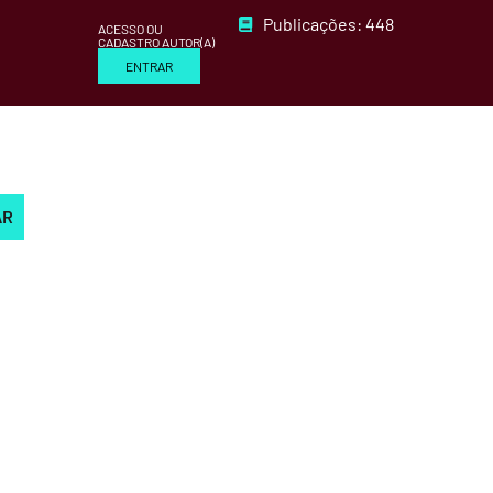
Publicações: 448
ACESSO OU
CADASTRO AUTOR(A)
ENTRAR
AR