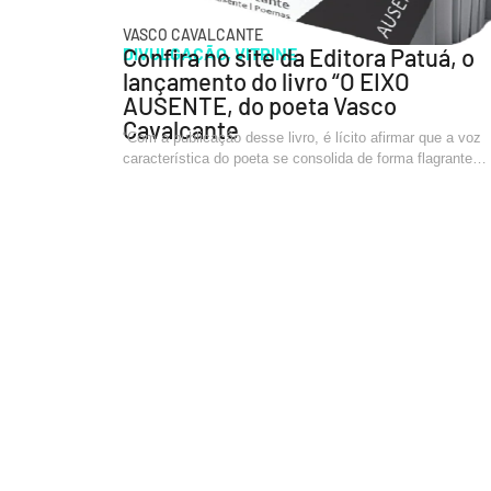
VASCO CAVALCANTE
DIVULGAÇÃO
Confira no site da Editora Patuá, o
,
VITRINE
lançamento do livro “O EIXO
AUSENTE, do poeta Vasco
Cavalcante
“Com a publicação desse livro, é lícito afirmar que a voz
característica do poeta se consolida de forma flagrante…