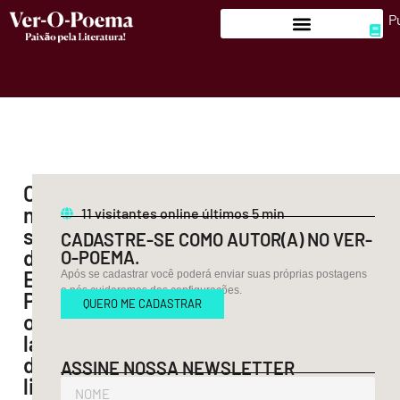
P
Confira
no
11
visitantes online últimos 5 min
site
CADASTRE-SE COMO AUTOR(A) NO VER-
da
O-POEMA.
Editora
Após se cadastrar você poderá enviar suas próprias postagens
e nós cuidaremos das configurações.
Patuá,
QUERO ME CADASTRAR
o
lançamento
do
ASSINE NOSSA NEWSLETTER
livro