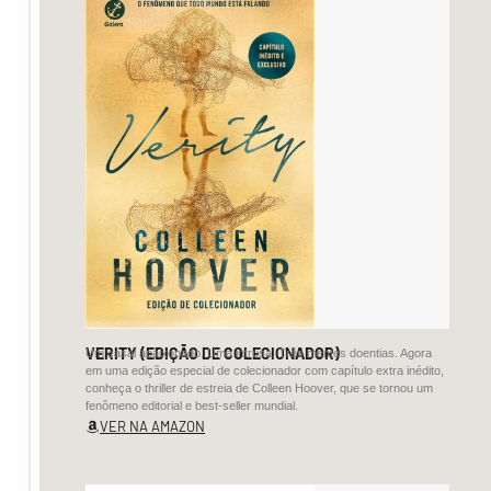
expondo
suas
obsessões,
sua
densidade
e
o
timbre
que
moldou.”
“Torna-
se
curioso
VERITY (EDIÇÃO DE COLECIONADOR)
Um casal apaixonado. Uma intrusa. Três mentes doentias. Agora
em uma edição especial de colecionador com capítulo extra inédito,
constatar
conheça o thriller de estreia de Colleen Hoover, que se tornou um
que
fenômeno editorial e best-seller mundial.
VER NA AMAZON
o
autor
manteve-