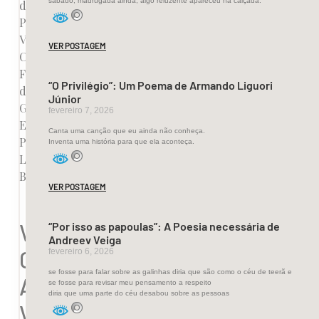
sábado, madrugada ainda, algo reluzente apareceu na calçada.
do
Pará,
Vasco
VER POSTAGEM
Cavalcante,
Fundo
“O Privilégio”: Um Poema de Armando Liguori
de
Júnior
Gaveta,
fevereiro 7, 2026
Editora
Canta uma canção que eu ainda não conheça.
Patuá,
Inventa uma história para que ela aconteça.
Literatura
Brasileira.
VER POSTAGEM
Vasco
“Por isso as papoulas”: A Poesia necessária de
Andreev Veiga
Cavalcante:
fevereiro 6, 2026
se fosse para falar sobre as galinhas diria que são como o céu de teerã e
A
se fosse para revisar meu pensamento a respeito
diria que uma parte do céu desabou sobre as pessoas
Voz