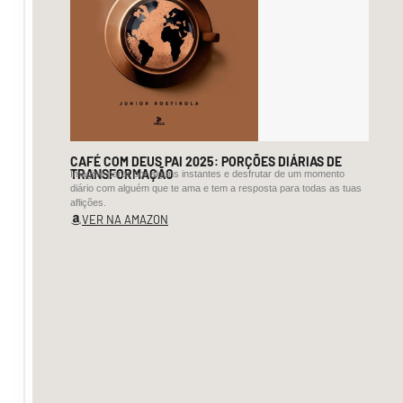
acentua
a
tensão
do
seu
olhar,
tornando
o
CAFÉ COM DEUS PAI 2025: PORÇÕES DIÁRIAS DE
TRANSFORMAÇÃO
Imagine parar por alguns instantes e desfrutar de um momento
poema
diário com alguém que te ama e tem a resposta para todas as tuas
numa
aflições.
VER NA AMAZON
estrutura
que
parece
explorar
o
cerne
das
coisas
e