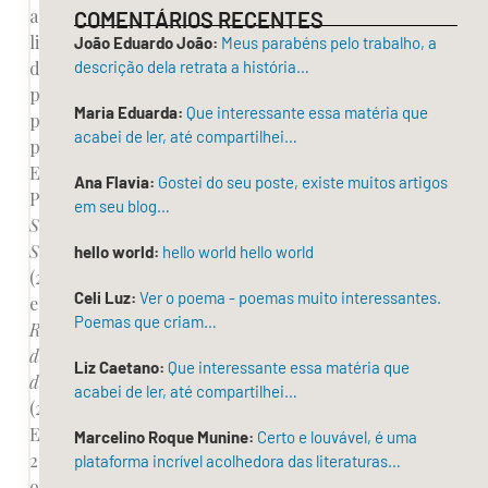
aclamados
COMENTÁRIOS RECENTES
livros
João Eduardo João:
Meus parabéns pelo trabalho, a
de
descrição dela retrata a história…
poemas
Maria Eduarda:
Que interessante essa matéria que
publicados
acabei de ler, até compartilhei…
pela
Editora
Ana Flavia:
Gostei do seu poste, existe muitos artigos
Patuá:
em seu blog…
Sob
Silêncio
hello world:
hello world hello world
(2015)
Celi Luz:
Ver o poema - poemas muito interessantes.
e
Poemas que criam…
Reverso
dos
Liz Caetano:
Que interessante essa matéria que
dias
acabei de ler, até compartilhei…
(2017).
Em
Marcelino Roque Munine:
Certo e louvável, é uma
2023,
plataforma incrível acolhedora das literaturas…
o