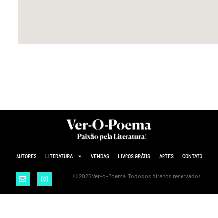
o
a
s
AUTORES
LITERATURA
VENDAS
LIVROS GRÁTIS
ARTES
CONTATO
© 2025 Ver-o-Poema. Todos os direitos reservados.