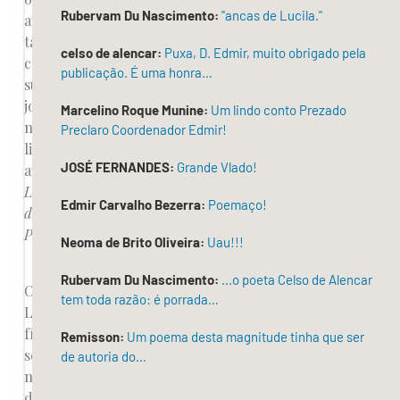
Rubervam Du Nascimento:
"ancas de Lucila."
autor
também
celso de alencar:
Puxa, D. Edmir, muito obrigado pela
compartilhou
publicação. É uma honra…
sua
jornada
Marcelino Roque Munine:
Um lindo conto Prezado
no
Preclaro Coordenador Edmir!
livro
JOSÉ FERNANDES:
Grande Vlado!
autobiográfico
Labirintos
Edmir Carvalho Bezerra:
Poemaço!
da
Palavra
.
Neoma de Brito Oliveira:
Uau!!!
Rubervam Du Nascimento:
...o poeta Celso de Alencar
O
tem toda razão: é porrada…
Lançamento
físico
Remisson:
Um poema desta magnitude tinha que ser
será
de autoria do…
no
dia