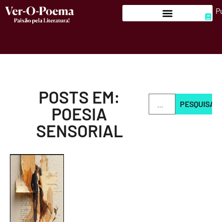
P
POSTS EM:
PESQUISAR
POESIA
SENSORIAL