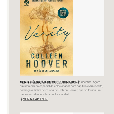
se
como
um
cântico
que
se
dissolve
na
madrugada.
A
linguagem
é
suave,
VERITY (EDIÇÃO DE COLECIONADOR)
Um casal apaixonado. Uma intrusa. Três mentes doentias. Agora
mas
em uma edição especial de colecionador com capítulo extra inédito,
conheça o thriller de estreia de Colleen Hoover, que se tornou um
carregada
fenômeno editorial e best-seller mundial.
de
VER NA AMAZON
atmosfera
e