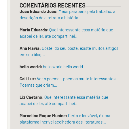
COMENTÁRIOS RECENTES
de
João Eduardo João:
Meus parabéns pelo trabalho, a
revelar
descrição dela retrata a história…
o
que
Maria Eduarda:
Que interessante essa matéria que
o
acabei de ler, até compartilhei…
tempo
Ana Flavia:
Gostei do seu poste, existe muitos artigos
e
em seu blog…
a
sensibilidade
hello world:
hello world hello world
depositam
lentamente
Celi Luz:
Ver o poema - poemas muito interessantes.
no
Poemas que criam…
espírito.
Liz Caetano:
Que interessante essa matéria que
Em
acabei de ler, até compartilhei…
Verão,
Marcelino Roque Munine:
Certo e louvável, é uma
o
plataforma incrível acolhedora das literaturas…
olhar