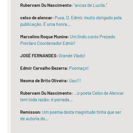
volta-
Rubervam Du Nascimento:
"ancas de Lucila."
se
celso de alencar:
Puxa, D. Edmir, muito obrigado pela
ao
publicação. É uma honra…
corpo
e
Marcelino Roque Munine:
Um lindo conto Prezado
às
Preclaro Coordenador Edmir!
temperaturas
da
JOSÉ FERNANDES:
Grande Vlado!
existência.
Edmir Carvalho Bezerra:
Poemaço!
A
manhã
Neoma de Brito Oliveira:
Uau!!!
explode
numa
Rubervam Du Nascimento:
...o poeta Celso de Alencar
“bolha
tem toda razão: é porrada…
de
Remisson:
Um poema desta magnitude tinha que ser
tempo
de autoria do…
incandescente”,
irradiando