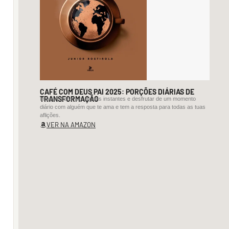
moluscos.

Fazer 
versos

como 
quem 
esculpe 
CAFÉ COM DEUS PAI 2025: PORÇÕES DIÁRIAS DE
conchas

TRANSFORMAÇÃO
Imagine parar por alguns instantes e desfrutar de um momento
diário com alguém que te ama e tem a resposta para todas as tuas
um 
aflições.
desafio 
VER NA AMAZON
interminável

ininterrupto.

VERÃO
Às 
vezes
