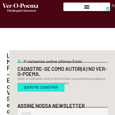
P
Luíza
Mendes
11
visitantes online últimos 5 min
Furia
CADASTRE-SE COMO AUTOR(A) NO VER-
—
O-POEMA.
Esculpir
Após se cadastrar você poderá enviar suas próprias postagens
e nós cuidaremos das configurações.
conchas,
QUERO ME CADASTRAR
Verão,
Saudade
e
ASSINE NOSSA NEWSLETTER
outros