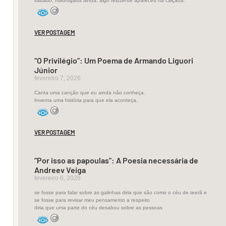
sábado, madrugada ainda, algo reluzente apareceu na calçada.
e
uma
escuta
VER POSTAGEM
profund
do
“O Privilégio”: Um Poema de Armando Liguori
mundo
Júnior
fevereiro 7, 2026
interior.
Canta uma canção que eu ainda não conheça.
Em
Inventa uma história para que ela aconteça.
Esculpir
conchas,
a
VER POSTAGEM
poeta
aproxima
“Por isso as papoulas”: A Poesia necessária de
Andreev Veiga
o
fevereiro 6, 2026
gesto
se fosse para falar sobre as galinhas diria que são como o céu de teerã e
do
se fosse para revisar meu pensamento a respeito
mar
diria que uma parte do céu desabou sobre as pessoas
ao