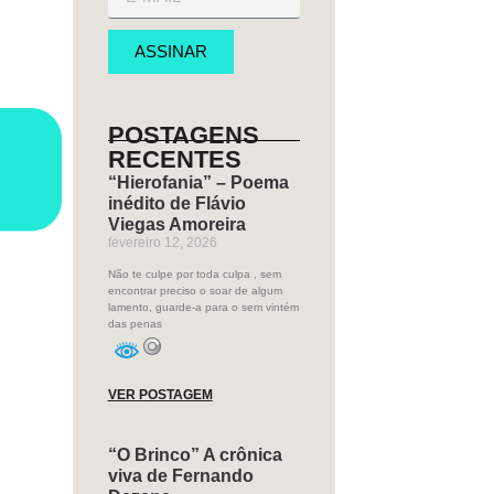
ASSINAR
POSTAGENS
RECENTES
“Hierofania” – Poema
inédito de Flávio
Viegas Amoreira
fevereiro 12, 2026
Não te culpe por toda culpa , sem
encontrar preciso o soar de algum
lamento, guarde-a para o sem vintém
das penas
VER POSTAGEM
“O Brinco” A crônica
viva de Fernando