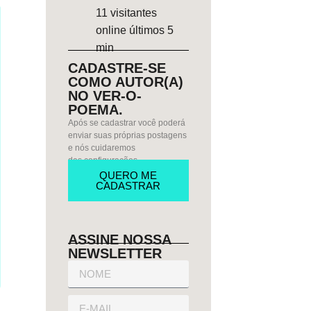
11
visitantes
online últimos 5
min
CADASTRE-SE
COMO AUTOR(A)
NO VER-O-
POEMA.
Após se cadastrar você poderá
enviar suas próprias postagens
e nós cuidaremos
das configurações.
QUERO ME
CADASTRAR
ASSINE NOSSA
NEWSLETTER