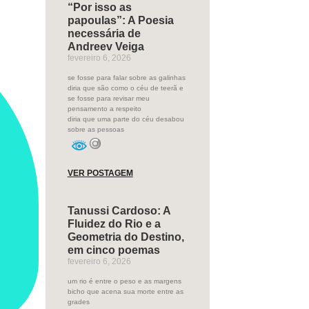
“Por isso as
papoulas”: A Poesia
necessária de
Andreev Veiga
fevereiro 6, 2026
se fosse para falar sobre as galinhas
diria que são como o céu de teerã e
se fosse para revisar meu
pensamento a respeito
diria que uma parte do céu desabou
sobre as pessoas
VER POSTAGEM
Tanussi Cardoso: A
Fluidez do Rio e a
Geometria do Destino,
em cinco poemas
fevereiro 6, 2026
um rio é entre o peso e as margens
bicho que acena sua morte entre as
grades