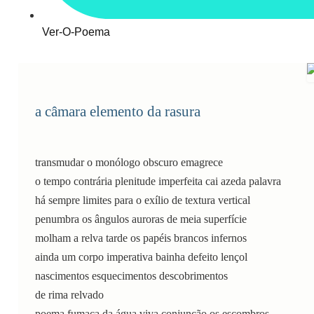
Ver-O-Poema
a câmara elemento da rasura
transmudar o monólogo obscuro emagrece
o tempo contrária plenitude imperfeita cai azeda palavra
há sempre limites para o exílio de textura vertical
penumbra os ângulos auroras de meia superfície
molham a relva tarde os papéis brancos infernos
ainda um corpo imperativa bainha defeito lençol
nascimentos esquecimentos descobrimentos
de rima relvado
poema fumaça da água viva conjunção os escombros