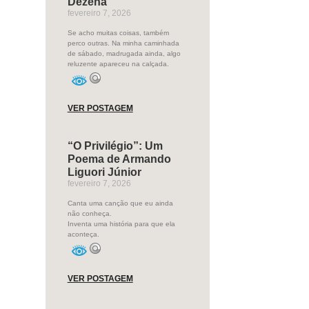
Dezena
fevereiro 7, 2026
Se acho muitas coisas, também
perco outras. Na minha caminhada
de sábado, madrugada ainda, algo
reluzente apareceu na calçada.
VER POSTAGEM
“O Privilégio”: Um
Poema de Armando
Liguori Júnior
fevereiro 7, 2026
Canta uma canção que eu ainda
não conheça.
Inventa uma história para que ela
aconteça.
VER POSTAGEM