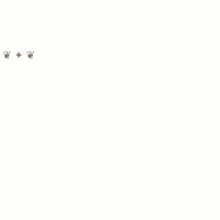
❦ ✦ ❦