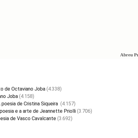
Abreu P
 de Octaviano Joba
(4.338)
ano Joba
(4.158)
A poesia de Cristina Siqueira
(4.157)
oesia e a arte de Jeannette Priolli
(3.706)
poesia de Vasco Cavalcante
(3.692)