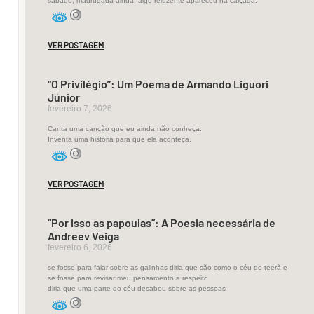
sábado, madrugada ainda, algo reluzente apareceu na calçada.
o
uso
estético
VER POSTAGEM
da
“O Privilégio”: Um Poema de Armando Liguori
linguagem
Júnior
fevereiro 7, 2026
Canta uma canção que eu ainda não conheça.
Há
Inventa uma história para que ela aconteça.
idiomas
em
VER POSTAGEM
que
literatura
“Por isso as papoulas”: A Poesia necessária de
Andreev Veiga
pode
fevereiro 6, 2026
ser
se fosse para falar sobre as galinhas diria que são como o céu de teerã e
se fosse para revisar meu pensamento a respeito
“any
diria que uma parte do céu desabou sobre as pessoas
collection