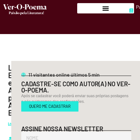
P
Literatura,
Estilo
11
visitantes online últimos 5 min
e
CADASTRE-SE COMO AUTOR(A) NO VER-
Arte,
O-POEMA.
por
Após se cadastrar você poderá enviar suas próprias postagens
e nós cuidaremos das configurações.
Aurora
QUERO ME CADASTRAR
Bernardini
Leituras:
670
ASSINE NOSSA NEWSLETTER
Ver-O-