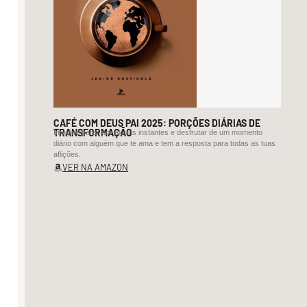
O
que
será
essa
“arte”,
esse
CAFÉ COM DEUS PAI 2025: PORÇÕES DIÁRIAS DE
“uso
TRANSFORMAÇÃO
Imagine parar por alguns instantes e desfrutar de um momento
diário com alguém que te ama e tem a resposta para todas as tuas
estético”
aflições.
VER NA AMAZON
de
que
fala
o
dicionarista?
É
aí