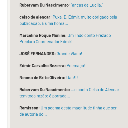
Rubervam Du Nascimento:
"ancas de Lucila."
como
figura
celso de alencar:
Puxa, D. Edmir, muito obrigado pela
publicação. É uma honra…
em
qualquer
Marcelino Roque Munine:
Um lindo conto Prezado
dicionário,
Preclaro Coordenador Edmir!
de
JOSÉ FERNANDES:
Grande Vlado!
modo
Edmir Carvalho Bezerra:
Poemaço!
que
associar-
Neoma de Brito Oliveira:
Uau!!!
lhe
Rubervam Du Nascimento:
...o poeta Celso de Alencar
o
tem toda razão: é porrada…
adjetivo
Remisson:
Um poema desta magnitude tinha que ser
“artística”
de autoria do…
seria
uma