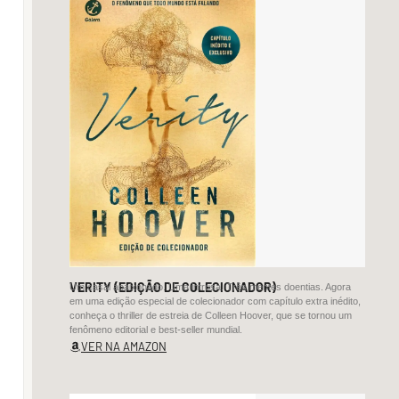
conjunto
de
obras
literárias
de
reconhecido
valor
estético;
3.
Corolário
(proposição
VERITY (EDIÇÃO DE COLECIONADOR)
Um casal apaixonado. Uma intrusa. Três mentes doentias. Agora
que
em uma edição especial de colecionador com capítulo extra inédito,
conheça o thriller de estreia de Colleen Hoover, que se tornou um
deriva
fenômeno editorial e best-seller mundial.
VER NA AMAZON
de
uma