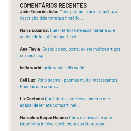
COMENTÁRIOS RECENTES
Em
João Eduardo João:
Meus parabéns pelo trabalho, a
português,
descrição dela retrata a história…
a
Maria Eduarda:
Que interessante essa matéria que
arte
acabei de ler, até compartilhei…
está
Ana Flavia:
Gostei do seu poste, existe muitos artigos
implícita
em seu blog…
(e
hello world:
hello world hello world
explícita)
no
Celi Luz:
Ver o poema - poemas muito interessantes.
significado
Poemas que criam…
principal
Liz Caetano:
Que interessante essa matéria que
do
acabei de ler, até compartilhei…
termo
Marcelino Roque Munine:
Certo e louvável, é uma
“literatura”,
plataforma incrível acolhedora das literaturas…
tal