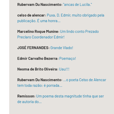
Rubervam Du Nascimento:
"ancas de Lucila."
Como,
celso de alencar:
Puxa, D. Edmir, muito obrigado pela
então,
publicação. É uma honra…
emergir,
Marcelino Roque Munine:
Um lindo conto Prezado
da
Preclaro Coordenador Edmir!
água
JOSÉ FERNANDES:
Grande Vlado!
(ou
dela
Edmir Carvalho Bezerra:
Poemaço!
banhar-
Neoma de Brito Oliveira:
Uau!!!
se)
se
Rubervam Du Nascimento:
...o poeta Celso de Alencar
tem toda razão: é porrada…
à
carne
Remisson:
Um poema desta magnitude tinha que ser
de autoria do…
o
batismo