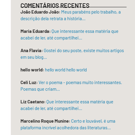
das
COMENTÁRIOS RECENTES
marés,
João Eduardo João:
Meus parabéns pelo trabalho, a
descrição dela retrata a história…
a
ova
Maria Eduarda:
Que interessante essa matéria que
oleada
acabei de ler, até compartilhei…
das
Ana Flavia:
Gostei do seu poste, existe muitos artigos
peixes.
em seu blog…
Abster-
hello world:
hello world hello world
se
de
Celi Luz:
Ver o poema - poemas muito interessantes.
Poemas que criam…
si,
por
Liz Caetano:
Que interessante essa matéria que
si,
acabei de ler, até compartilhei…
em
Marcelino Roque Munine:
Certo e louvável, é uma
sequioso
plataforma incrível acolhedora das literaturas…
exílio.