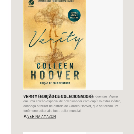
o
mar,
inaê
é
azulina
de
mágoa
salina
escumada
de
VERITY (EDIÇÃO DE COLECIONADOR)
Um casal apaixonado. Uma intrusa. Três mentes doentias. Agora
boca,
em uma edição especial de colecionador com capítulo extra inédito,
água
conheça o thriller de estreia de Colleen Hoover, que se tornou um
fenômeno editorial e best-seller mundial.
de
VER NA AMAZON
língua
vega