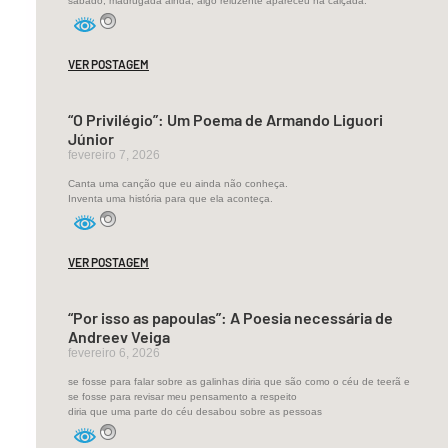
sábado, madrugada ainda, algo reluzente apareceu na calçada.
sede.
O
VER POSTAGEM
peixe
de
“O Privilégio”: Um Poema de Armando Liguori
salina,
Júnior
fevereiro 7, 2026
na
Canta uma canção que eu ainda não conheça.
vaga,
Inventa uma história para que ela aconteça.
expia,
da
VER POSTAGEM
escama,
a
“Por isso as papoulas”: A Poesia necessária de
Andreev Veiga
boca
fevereiro 6, 2026
sufragada
se fosse para falar sobre as galinhas diria que são como o céu de teerã e
do
se fosse para revisar meu pensamento a respeito
diria que uma parte do céu desabou sobre as pessoas
expiado.