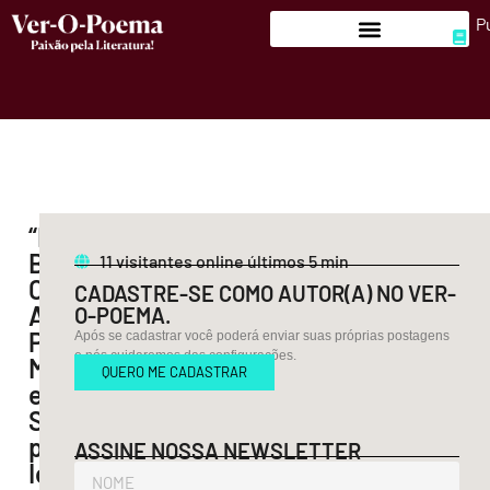
P
“Mar,
Boca,
11
visitantes online últimos 5 min
Concha:
CADASTRE-SE COMO AUTOR(A) NO VER-
A
O-POEMA.
Poesia
Após se cadastrar você poderá enviar suas próprias postagens
e nós cuidaremos das configurações.
Marítima
QUERO ME CADASTRAR
e
Surreal,
por
ASSINE NOSSA NEWSLETTER
Iolanda