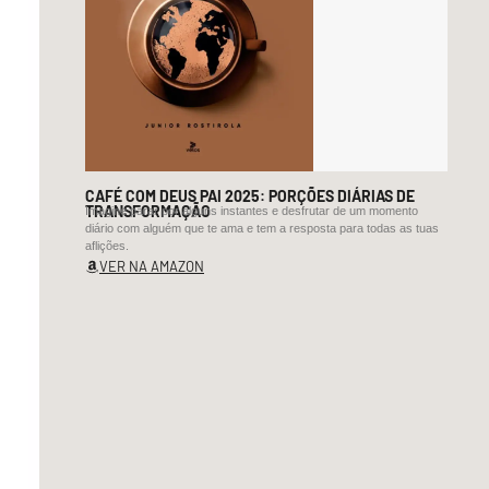
o
beijo-
cuspo
e
glossal
do
CAFÉ COM DEUS PAI 2025: PORÇÕES DIÁRIAS DE
amor
TRANSFORMAÇÃO
Imagine parar por alguns instantes e desfrutar de um momento
diário com alguém que te ama e tem a resposta para todas as tuas
banhado
aflições.
VER NA AMAZON
a
marinheira
náufraga
de
lambida