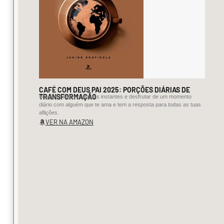
Seleção
Poética
EXISTEM
PEDRAS
CAFÉ COM DEUS PAI 2025: PORÇÕES DIÁRIAS DE
TRANSFORMAÇÃO
Imagine parar por alguns instantes e desfrutar de um momento
Existem 
diário com alguém que te ama e tem a resposta para todas as tuas
aflições.
pedras 
VER NA AMAZON
nos 
olhos

mas 
não 
as 
tragas

contigo
