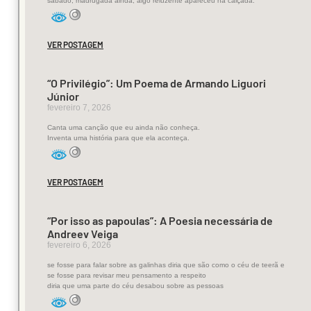
2025)
sábado, madrugada ainda, algo reluzente apareceu na calçada.
VER POSTAGEM
Maria
“O Privilégio”: Um Poema de Armando Liguori
Teresa
Júnior
Horta
fevereiro 7, 2026
(
1937
–
Canta uma canção que eu ainda não conheça.
Inventa uma história para que ela aconteça.
2025
)
foi
VER POSTAGEM
uma
destacada
“Por isso as papoulas”: A Poesia necessária de
poeta,
Andreev Veiga
jornalista
fevereiro 6, 2026
e
se fosse para falar sobre as galinhas diria que são como o céu de teerã e
se fosse para revisar meu pensamento a respeito
ativista
diria que uma parte do céu desabou sobre as pessoas
feminista