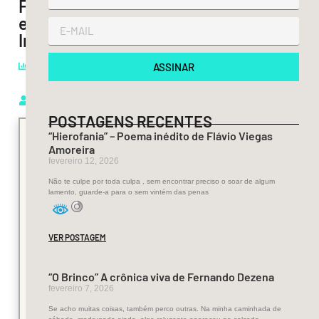
Feminismo
e
Insubmissão
Leituras:
ASSINAR
1.000
Ver-O-
Poema
POSTAGENS RECENTES
“Hierofania” – Poema inédito de Flávio Viegas
Amoreira
fevereiro 12, 2026
Não te culpe por toda culpa , sem encontrar preciso o soar de algum
Maria
lamento, guarde-a para o sem vintém das penas
Teresa
VER POSTAGEM
Horta
“O Brinco” A crônica viva de Fernando Dezena
(1937-
fevereiro 7, 2026
Se acho muitas coisas, também perco outras. Na minha caminhada de