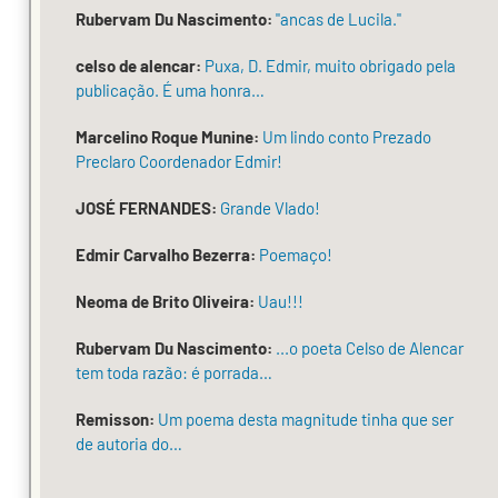
em
Rubervam Du Nascimento:
"ancas de Lucila."
Lisboa,
celso de alencar:
Puxa, D. Edmir, muito obrigado pela
em
publicação. É uma honra…
20
Marcelino Roque Munine:
Um lindo conto Prezado
de
Preclaro Coordenador Edmir!
maio
de
JOSÉ FERNANDES:
Grande Vlado!
1937,
Edmir Carvalho Bezerra:
Poemaço!
e
estudou
Neoma de Brito Oliveira:
Uau!!!
na
Rubervam Du Nascimento:
...o poeta Celso de Alencar
Faculdade
tem toda razão: é porrada…
de
Remisson:
Um poema desta magnitude tinha que ser
Letras,
de autoria do…
um
caminho