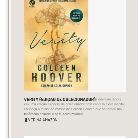
censurado
pela
ditadura,
gerando
protestos
e
visibilidade
internacional.
Foi
uma
militante
VERITY (EDIÇÃO DE COLECIONADOR)
incansável
Um casal apaixonado. Uma intrusa. Três mentes doentias. Agora
em uma edição especial de colecionador com capítulo extra inédito,
pelos
conheça o thriller de estreia de Colleen Hoover, que se tornou um
fenômeno editorial e best-seller mundial.
direitos
VER NA AMAZON
das
mulheres,