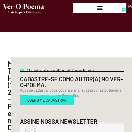
P
Maria
Teresa
11
visitantes online últimos 5 min
Horta
CADASTRE-SE COMO AUTOR(A) NO VER-
(1937-
O-POEMA.
2025)
Após se cadastrar você poderá enviar suas próprias postagens
e nós cuidaremos das configurações.
–
QUERO ME CADASTRAR
Poemas
em
memória:
ASSINE NOSSA NEWSLETTER
Desejo,