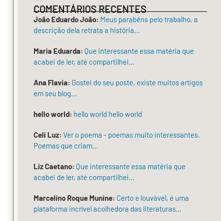
COMENTÁRIOS RECENTES
feminista
João Eduardo João:
Meus parabéns pelo trabalho, a
em
descrição dela retrata a história…
Portugal.
Faleceu
Maria Eduarda:
Que interessante essa matéria que
acabei de ler, até compartilhei…
em
Lisboa,
Ana Flavia:
Gostei do seu poste, existe muitos artigos
em
em seu blog…
4
hello world:
hello world hello world
de
fevereiro
Celi Luz:
Ver o poema - poemas muito interessantes.
Poemas que criam…
de
2025,
Liz Caetano:
Que interessante essa matéria que
aos
acabei de ler, até compartilhei…
87
Marcelino Roque Munine:
Certo e louvável, é uma
anos.
plataforma incrível acolhedora das literaturas…
Nasceu