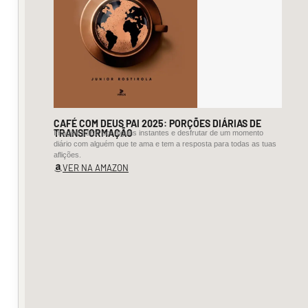
um
canto
de
alegria
ou
CAFÉ COM DEUS PAI 2025: PORÇÕES DIÁRIAS DE
de
TRANSFORMAÇÃO
Imagine parar por alguns instantes e desfrutar de um momento
diário com alguém que te ama e tem a resposta para todas as tuas
chamamento,
aflições.
VER NA AMAZON
nem
canto
piedade.
Era
um
canto-