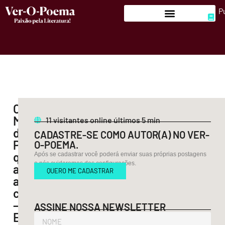
P
O
Mistério
11
visitantes online últimos 5 min
do
CADASTRE-SE COMO AUTOR(A) NO VER-
Pássaro
O-POEMA.
que
Após se cadastrar você poderá enviar suas próprias postagens
e nós cuidaremos das configurações.
aprendeu
QUERO ME CADASTRAR
a
chorar
–
ASSINE NOSSA NEWSLETTER
Edmir