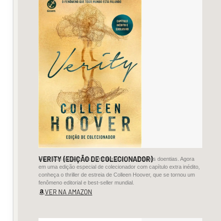
e
noites
com
poucas
aparições,
umas
duas
ou
três
saídas.
VERITY (EDIÇÃO DE COLECIONADOR)
Um casal apaixonado. Uma intrusa. Três mentes doentias. Agora
em uma edição especial de colecionador com capítulo extra inédito,
As
conheça o thriller de estreia de Colleen Hoover, que se tornou um
fenômeno editorial e best-seller mundial.
paredes
VER NA AMAZON
pintadas