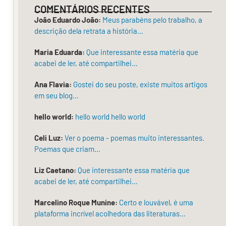
Poucos
COMENTÁRIOS RECENTES
móveis
João Eduardo João:
Meus parabéns pelo trabalho, a
descrição dela retrata a história…
postos
para
Maria Eduarda:
Que interessante essa matéria que
acabei de ler, até compartilhei…
dentro,
o
Ana Flavia:
Gostei do seu poste, existe muitos artigos
em seu blog…
novo
morador,
hello world:
hello world hello world
um
Celi Luz:
Ver o poema - poemas muito interessantes.
homem
Poemas que criam…
em
Liz Caetano:
Que interessante essa matéria que
acabei de ler, até compartilhei…
idade
avançada,
Marcelino Roque Munine:
Certo e louvável, é uma
plataforma incrível acolhedora das literaturas…
foi