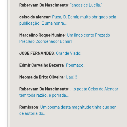
olhado
Rubervam Du Nascimento:
"ancas de Lucila."
por
celso de alencar:
Puxa, D. Edmir, muito obrigado pela
alguns.
publicação. É uma honra…
Era
Marcelino Roque Munine:
Um lindo conto Prezado
desconhecido.
Preclaro Coordenador Edmir!
Nunca
JOSÉ FERNANDES:
Grande Vlado!
ninguém
Edmir Carvalho Bezerra:
Poemaço!
o
Neoma de Brito Oliveira:
Uau!!!
viu
pelo
Rubervam Du Nascimento:
...o poeta Celso de Alencar
tem toda razão: é porrada…
mercado,
ou
Remisson:
Um poema desta magnitude tinha que ser
de autoria do…
na
igreja,