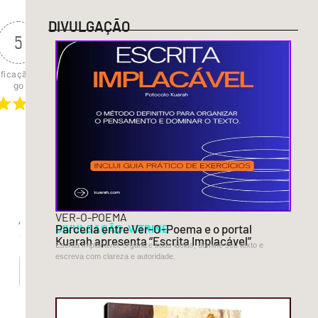
DIVULGAÇÃO
5
ficação do arti
go
Inscrever-
se
VER-O-POEMA
Acessar
DIVULGAÇÃO
Parceria entre Ver-O-Poema e o portal
,
VITRINE
Kuarah apresenta “Escrita Implacável”
Escrita Implacável: organize suas ideias, domine seu texto e
escreva com clareza e autoridade.