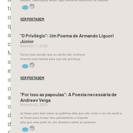
sábado, madrugada ainda, algo reluzente apareceu na calçada.
tudo
o
VER POSTAGEM
que
a
“O Privilégio”: Um Poema de Armando Liguori
Júnior
compõe.
fevereiro 7, 2026
Mares
Canta uma canção que eu ainda não conheça.
Inventa uma história para que ela aconteça.
se
estenderam,
VER POSTAGEM
outreras,
onde
“Por isso as papoulas”: A Poesia necessária de
agora
Andreev Veiga
o
fevereiro 6, 2026
deserto
se fosse para falar sobre as galinhas diria que são como o céu de teerã e
se fosse para revisar meu pensamento a respeito
domina.
diria que uma parte do céu desabou sobre as pessoas