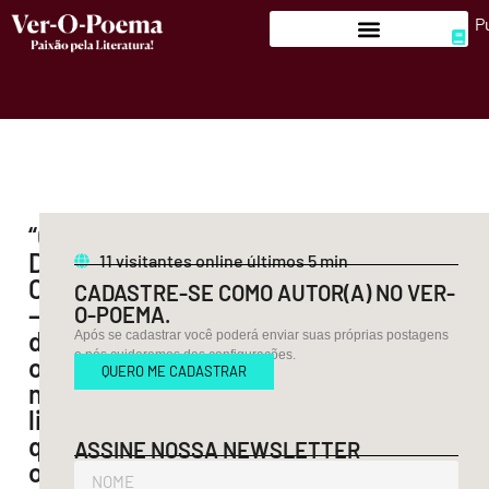
P
“ORGANIZAÇÃO
DO
11
visitantes online últimos 5 min
CAOS
CADASTRE-SE COMO AUTOR(A) NO VER-
–
O-POEMA.
desenhos”,
Após se cadastrar você poderá enviar suas próprias postagens
e nós cuidaremos das configurações.
o
QUERO ME CADASTRAR
novo
livro
que
ASSINE NOSSA NEWSLETTER
o