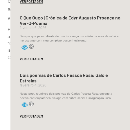
e
VER POSTAGEM
assim
vai…”
O Que Ouço | Crônica de Edyr Augusto Proença no
Ver-O-Poema
fevereiro 6, 2026
Eis
a
Sempre que passo diante de uma tv e ouço um artista da área de música,
me espanto com meu completo desconhecimento.
“Organização
do
Caos”!
VER POSTAGEM
Dois poemas de Carlos Pessoa Rosa: Galo e
Estrelas
fevereiro 4, 2026
Neste post, reunimos dois poemas de Carlos Pessoa Rosa em que a
poesia contemporânea dialoga com crítica social e imaginação lírica
VER POSTAGEM