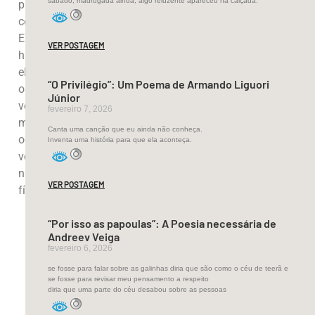
sábado, madrugada ainda, algo reluzente apareceu na calçada.
problemas
complexos.
Entretanto, não
VER POSTAGEM
há como negar:
eles estão entre
“O Privilégio”: Um Poema de Armando Liguori
os gêneros mais
Júnior
vendidos do
fevereiro 7, 2026
mundo e
Canta uma canção que eu ainda não conheça.
ocupam cada
Inventa uma história para que ela aconteça.
vez mais espaço
nas prateleiras
VER POSTAGEM
físicas e digitais.
Mas,
“Por isso as papoulas”: A Poesia necessária de
Andreev Veiga
afinal,
o
fevereiro 6, 2026
que
se fosse para falar sobre as galinhas diria que são como o céu de teerã e
explica
se fosse para revisar meu pensamento a respeito
diria que uma parte do céu desabou sobre as pessoas
o