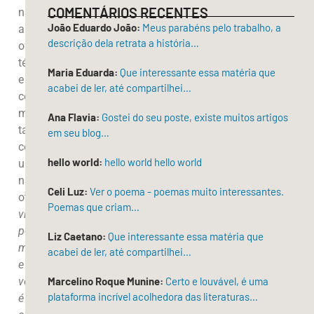
COMENTÁRIOS RECENTES
não
João Eduardo João:
Meus parabéns pelo trabalho, a
apenas
descrição dela retrata a história…
oferecem
técnicas
Maria Eduarda:
Que interessante essa matéria que
e
acabei de ler, até compartilhei…
conselhos,
mas
Ana Flavia:
Gostei do seu poste, existe muitos artigos
também
em seu blog…
constroem
hello world:
hello world hello world
uma
narrativa
Celi Luz:
Ver o poema - poemas muito interessantes.
otimista:
a
Poemas que criam…
vida
pode
Liz Caetano:
Que interessante essa matéria que
melhorar,
acabei de ler, até compartilhei…
e
você
Marcelino Roque Munine:
Certo e louvável, é uma
plataforma incrível acolhedora das literaturas…
é