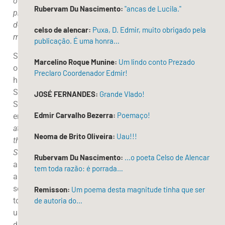
o
Rubervam Du Nascimento:
"ancas de Lucila."
protagonista
dessa
celso de alencar:
Puxa, D. Edmir, muito obrigado pela
mudança
.
publicação. É uma honra…
Segundo
Marcelino Roque Munine:
Um lindo conto Prezado
o
Preclaro Coordenador Edmir!
historiador
Steven
JOSÉ FERNANDES:
Grande Vlado!
Starker,
Edmir Carvalho Bezerra:
Poemaço!
em
Oracle
at
Neoma de Brito Oliveira:
Uau!!!
the
Supermarket
(1989),
Rubervam Du Nascimento:
...o poeta Celso de Alencar
a
tem toda razão: é porrada…
autoajuda
se
Remisson:
Um poema desta magnitude tinha que ser
tornou
de autoria do…
uma
das