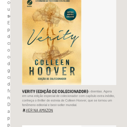
como
um
porto
seguro
.
Em
períodos
de
crise,
o
consumo
do
gênero
cresce
de
forma
VERITY (EDIÇÃO DE COLECIONADOR)
Um casal apaixonado. Uma intrusa. Três mentes doentias. Agora
em uma edição especial de colecionador com capítulo extra inédito,
notável.
conheça o thriller de estreia de Colleen Hoover, que se tornou um
Durante
fenômeno editorial e best-seller mundial.
VER NA AMAZON
a
pandemia,
por