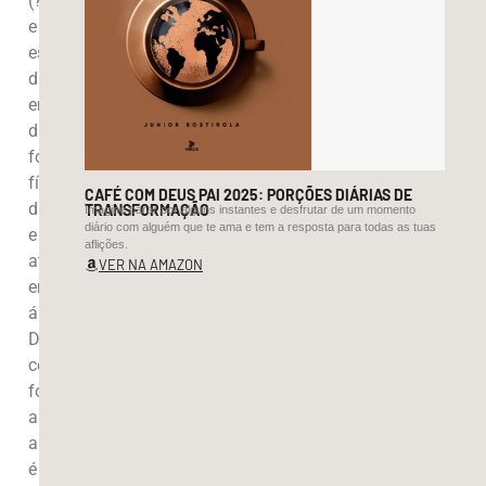
(?)
e
está
disponível
em
diversos
formatos:
físico,
CAFÉ COM DEUS PAI 2025: PORÇÕES DIÁRIAS DE
digital
TRANSFORMAÇÃO
Imagine parar por alguns instantes e desfrutar de um momento
diário com alguém que te ama e tem a resposta para todas as tuas
e
aflições.
até
VER NA AMAZON
em
áudio.
De
certa
forma,
a
autoajuda
é