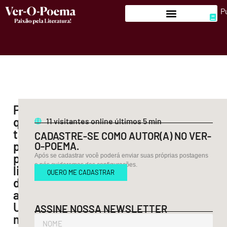
P
Por
que
11
visitantes online últimos 5 min
tantas
CADASTRE-SE COMO AUTOR(A) NO VER-
pessoas
O-POEMA.
procuram
Após se cadastrar você poderá enviar suas próprias postagens
e nós cuidaremos das configurações.
livros
QUERO ME CADASTRAR
de
autoajuda?
Um
ASSINE NOSSA NEWSLETTER
mergulho