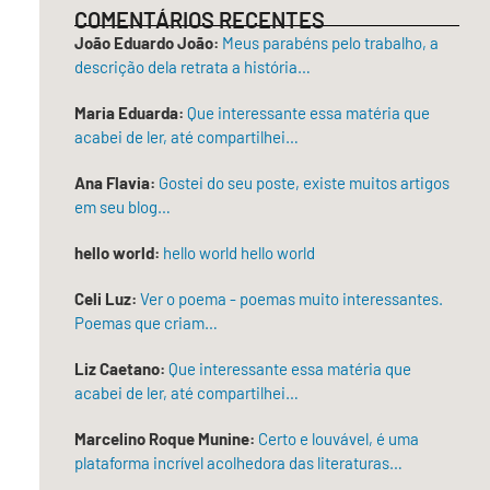
COMENTÁRIOS RECENTES
fato
João Eduardo João:
Meus parabéns pelo trabalho, a
italiano,
descrição dela retrata a história…
tomavam
bebidas
Maria Eduarda:
Que interessante essa matéria que
caras
acabei de ler, até compartilhei…
importadas,
mas
Ana Flavia:
Gostei do seu poste, existe muitos artigos
falavam
em seu blog…
de
hello world:
hello world hello world
“valores
africanos”.
Celi Luz:
Ver o poema - poemas muito interessantes.
Onde
Poemas que criam…
a
bandeira,
Liz Caetano:
Que interessante essa matéria que
—
acabei de ler, até compartilhei…
desbotada
e
Marcelino Roque Munine:
Certo e louvável, é uma
plataforma incrível acolhedora das literaturas…
rota