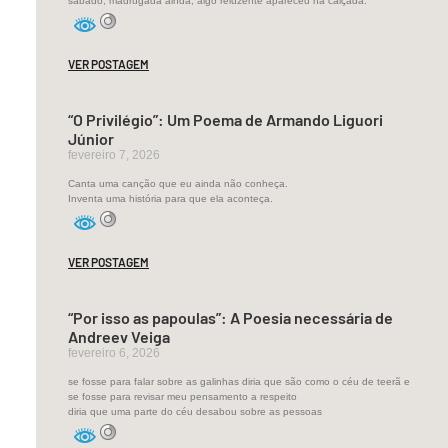
sábado, madrugada ainda, algo reluzente apareceu na calçada.
nação
chamada
N’karingana
VER POSTAGEM
que
pela
“O Privilégio”: Um Poema de Armando Liguori
riqueza
Júnior
fevereiro 7, 2026
em
recursos
Canta uma canção que eu ainda não conheça.
Inventa uma história para que ela aconteça.
naturais,
faunísticos
e
VER POSTAGEM
pesqueiros,
a
“Por isso as papoulas”: A Poesia necessária de
apelidavam
Andreev Veiga
de
fevereiro 6, 2026
“Pérola
se fosse para falar sobre as galinhas diria que são como o céu de teerã e
se fosse para revisar meu pensamento a respeito
do
diria que uma parte do céu desabou sobre as pessoas
Índico”,