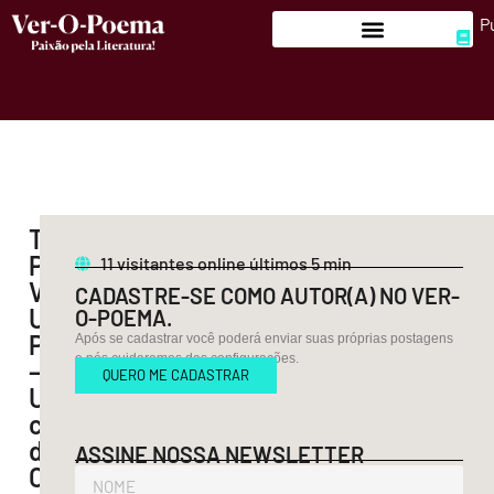
P
TUTORIAL
PARA
11
visitantes online últimos 5 min
VENDER
CADASTRE-SE COMO AUTOR(A) NO VER-
UM
O-POEMA.
PAÍS
Após se cadastrar você poderá enviar suas próprias postagens
e nós cuidaremos das configurações.
–
QUERO ME CADASTRAR
Um
conto
de
ASSINE NOSSA NEWSLETTER
Octaviano