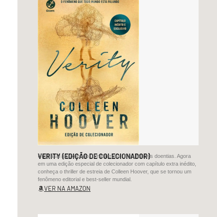
Tinha
sido
eleito
“democraticamente”
mas,
paradoxalmente,
a
maioria
não
o
queria
no
poder.
VERITY (EDIÇÃO DE COLECIONADOR)
Um casal apaixonado. Uma intrusa. Três mentes doentias. Agora
Pois
em uma edição especial de colecionador com capítulo extra inédito,
tinha
conheça o thriller de estreia de Colleen Hoover, que se tornou um
fenômeno editorial e best-seller mundial.
sido
VER NA AMAZON
conduzido
ao
cargo