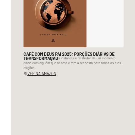
de
um
“futuro
melhor”.
Ali
estava
Matateu
CAFÉ COM DEUS PAI 2025: PORÇÕES DIÁRIAS DE
Nyonga,
TRANSFORMAÇÃO
Imagine parar por alguns instantes e desfrutar de um momento
diário com alguém que te ama e tem a resposta para todas as tuas
o
aflições.
continuador
VER NA AMAZON
ideal
das
“boas
obras”
dos
libertadores
da
pátria.