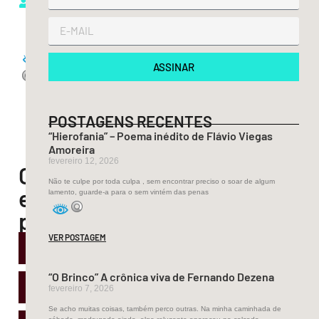
ASSINAR
POSTAGENS RECENTES
“Hierofania” – Poema inédito de Flávio Viegas
Amoreira
fevereiro 12, 2026
Compartilhe
Não te culpe por toda culpa , sem encontrar preciso o soar de algum
esse
lamento, guarde-a para o sem vintém das penas
post!
VER POSTAGEM
“O Brinco” A crônica viva de Fernando Dezena
fevereiro 7, 2026
Se acho muitas coisas, também perco outras. Na minha caminhada de