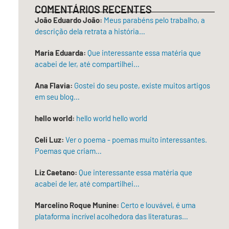
F
F
A
A
T
M
COMENTÁRIOS RECENTES
L
E
R
N
A
A
Á
R
M
D
N
R
João Eduardo João:
Meus parabéns pelo trabalho, a
V
N
A
R
U
C
descrição dela retrata a história…
I
A
N
E
S
E
O
N
D
E
S
L
V
D
O
V
I
I
Maria Eduarda:
Que interessante essa matéria que
I
O
L
V
C
N
acabei de ler, até compartilhei…
E
D
I
E
A
O
G
E
G
I
R
R
A
Z
U
G
D
O
Ana Flavia:
Gostei do seu poste, existe muitos artigos
S
E
O
A
O
Q
em seu blog…
A
N
R
P
S
U
M
A
I
O
O
E
O
C
J
E
P
M
hello world:
hello world hello world
R
R
Ú
S
O
U
E
Ô
N
I
E
N
Celi Luz:
Ver o poema - poemas muito interessantes.
I
N
I
A
“
S
I
R
I
O
I
N
P
Poemas que criam…
A
C
R
A
T
E
o
P
A
V
C
a
r
Liz Caetano:
Que interessante essa matéria que
O
S
“
Í
R
n
i
E
D
Ô
O
acabei de ler, até compartilhei…
u
s
S
E
N
B
s
s
I
O
I
r
s
o
Marcelino Roque Munine:
Certo e louvável, é uma
A
“
S
“
C
i
i
a
A
H
O
plataforma incrível acolhedora das literaturas…
n
C
s
S
A
i
P
c
a