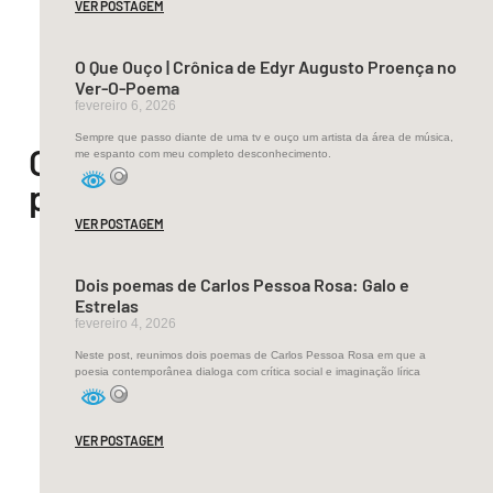
VER POSTAGEM
O Que Ouço | Crônica de Edyr Augusto Proença no
Ver-O-Poema
fevereiro 6, 2026
Sempre que passo diante de uma tv e ouço um artista da área de música,
Outros
me espanto com meu completo desconhecimento.
posts
VER POSTAGEM
Dois poemas de Carlos Pessoa Rosa: Galo e
Estrelas
fevereiro 4, 2026
Neste post, reunimos dois poemas de Carlos Pessoa Rosa em que a
poesia contemporânea dialoga com crítica social e imaginação lírica
VER POSTAGEM