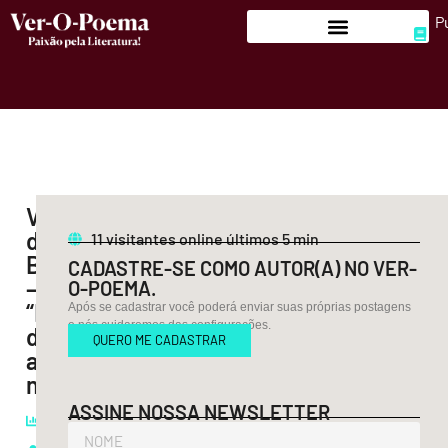
P
Versos
de
11
visitantes online últimos 5 min
Barros
CADASTRE-SE COMO AUTOR(A) NO VER-
–
O-POEMA.
“Receio
Após se cadastrar você poderá enviar suas próprias postagens
e nós cuidaremos das configurações.
de
QUERO ME CADASTRAR
amanhecer
normal”
Leituras:
ASSINE NOSSA NEWSLETTER
1.402