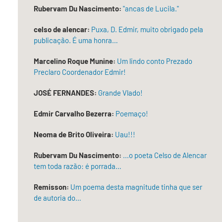
p
H
e
r
o
r
a
Rubervam Du Nascimento:
"ancas de Lucila."
i
r
i
”
d
p
s
o
v
A
o
o
t
f
i
celso de alencar:
Puxa, D. Edmir, muito obrigado pela
c
s
u
ó
a
l
r
publicação. É uma honra…
o
l
r
n
é
ô
:
a
i
i
g
n
A
s
Marcelino Roque Munine:
Um lindo conto Prezado
a
a
i
i
F
”
d
”
o
Preclaro Coordenador Edmir!
c
l
:
o
–
”
a
u
A
M
P
:
v
i
P
JOSÉ FERNANDES:
Grande Vlado!
a
o
U
i
d
o
c
e
m
v
e
e
a
m
P
Edmir Carvalho Bezerra:
Poemaço!
a
z
s
c
a
o
d
d
i
o
i
e
e
o
a
Neoma de Brito Oliveira:
Uau!!!
C
n
m
F
R
n
h
é
a
e
i
e
i
Rubervam Du Nascimento:
...o poeta Celso de Alencar
d
d
r
o
c
m
i
e
n
tem toda razão: é porrada…
e
e
p
t
A
a
a
s
a
o
r
n
G
s
Remisson:
Um poema desta magnitude tinha que ser
n
d
m
d
e
á
z
e
a
de autoria do…
o
o
r
é
F
n
D
m
i
–
l
d
e
e
a