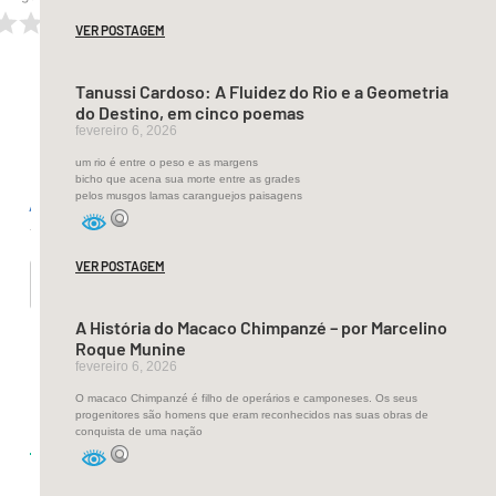
VER POSTAGEM
Tanussi Cardoso: A Fluidez do Rio e a Geometria
do Destino, em cinco poemas
fevereiro 6, 2026
Inscrever-
se
um rio é entre o peso e as margens
bicho que acena sua morte entre as grades
pelos musgos lamas caranguejos paisagens
Acessar
VER POSTAGEM
A História do Macaco Chimpanzé – por Marcelino
Roque Munine
fevereiro 6, 2026
O macaco Chimpanzé é filho de operários e camponeses. Os seus
0
progenitores são homens que eram reconhecidos nas suas obras de
conquista de uma nação
COMENTÁRIOS