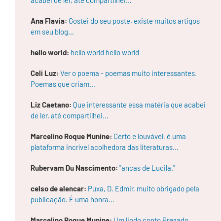
go
st
a
Ana Flavia:
Gostei do seu poste, existe muitos artigos
m
em seu blog…
os
da
ch
hello world:
hello world hello world
uv
a
e
Celi Luz:
Ver o poema - poemas muito interessantes.
go
Poemas que criam…
st
a
m
Liz Caetano:
Que interessante essa matéria que acabei
os
de ler, até compartilhei…
do
fo
go
Marcelino Roque Munine:
Certo e louvável, é uma
e
plataforma incrível acolhedora das literaturas…
de
ve
m
Rubervam Du Nascimento:
"ancas de Lucila."
os
à
celso de alencar:
Puxa, D. Edmir, muito obrigado pela
ter
ra
publicação. É uma honra…
a
se
Marcelino Roque Munine:
Um lindo conto Prezado