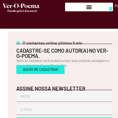
P
LITERATURA
11
visitantes online últimos 5 min
CADASTRE-SE COMO AUTOR(A) NO VER-
O-POEMA.
Após se cadastrar você poderá enviar suas próprias postagens e
POESIA
nós cuidaremos das configurações.
QUERO ME CADASTRAR
ASSINE NOSSA NEWSLETTER