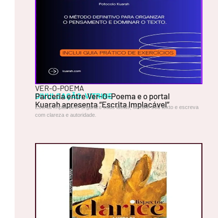
o
da
ca
rn
e
VER-O-POEMA
DIVULGAÇÃO
Parceria entre Ver-O-Poema e o portal
,
VITRINE
Kuarah apresenta “Escrita Implacável”
Escrita Implacável: organize suas ideias, domine seu texto e escreva
com clareza e autoridade.
V
E
R
-
O