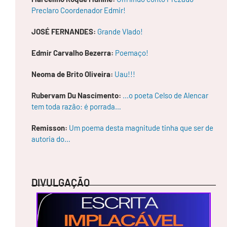
gu
ra
Preclaro Coordenador Edmir!
gr
avi
JOSÉ FERNANDES:
Grande Vlado!
ta
çã
o
Edmir Carvalho Bezerra:
Poemaço!
no
ar
Neoma de Brito Oliveira:
Uau!!!
qu
e
re
Rubervam Du Nascimento:
...o poeta Celso de Alencar
spi
tem toda razão: é porrada…
ra
m
os
Remisson:
Um poema desta magnitude tinha que ser de
de
autoria do…
sd
e
a
lon
gí
nq
DIVULGAÇÃO
ua
sol
idif
ica
çã