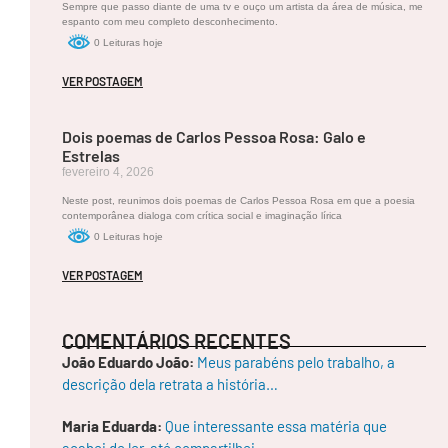
P
Sempre que passo diante de uma tv e ouço um artista da área de música, me
o
espanto com meu completo desconhecimento.
e
0 Leituras hoje
m
a
VER POSTAGEM
s
d
e
Dois poemas de Carlos Pessoa Rosa: Galo e
M
a
Estrelas
r
fevereiro 4, 2026
c
Neste post, reunimos dois poemas de Carlos Pessoa Rosa em que a poesia
o
contemporânea dialoga com crítica social e imaginação lírica
s
A
0 Leituras hoje
u
g
VER POSTAGEM
u
st
o
COMENTÁRIOS RECENTES
N
u
João Eduardo João:
Meus parabéns pelo trabalho, a
n
descrição dela retrata a história…
e
s”
.
Maria Eduarda:
Que interessante essa matéria que
e
acabei de ler, até compartilhei…