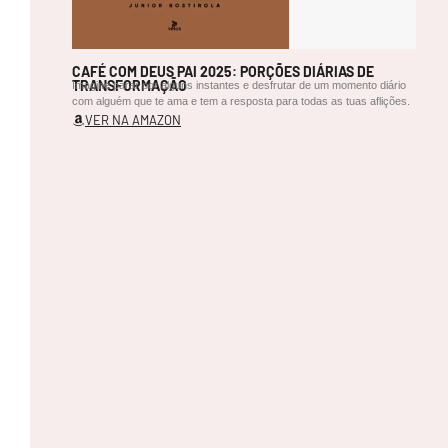
p
o
e
si
CAFÉ COM DEUS PAI 2025: PORÇÕES DIÁRIAS DE
a
TRANSFORMAÇÃO
Imagine parar por alguns instantes e desfrutar de um momento diário
d
com alguém que te ama e tem a resposta para todas as tuas aflições.
e
VER NA AMAZON
J
o
r
g
e
A
m
a
n
ci
o
na
ru
a
da
m
ulh
er
se
m