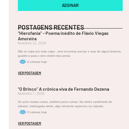
ASSINAR
M
POSTAGENS RECENTES
A
R
“Hierofania” – Poema inédito de Flávio Viegas
C
Amoreira
O
fevereiro 12, 2026
S
A
Não te culpe por toda culpa , sem encontrar preciso o soar de algum lamento,
U
guarde-a para o sem vintém das penas
G
0 Leituras hoje
U
S
VER POSTAGEM
T
O
A
L
“O Brinco” A crônica viva de Fernando Dezena
M
fevereiro 7, 2026
EI
D
Se acho muitas coisas, também perco outras. Na minha caminhada de
A
sábado, madrugada ainda, algo reluzente apareceu na calçada.
N
0 Leituras hoje
U
N
VER POSTAGEM
E