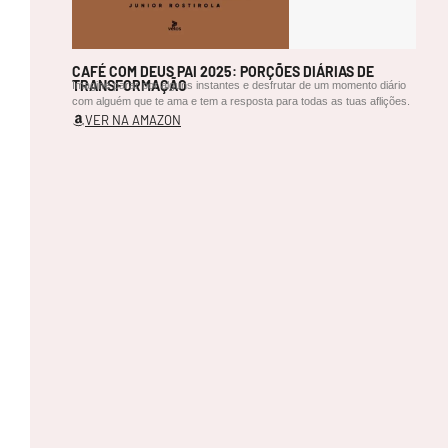
so
mb
ra
os
re
CAFÉ COM DEUS PAI 2025: PORÇÕES DIÁRIAS DE
TRANSFORMAÇÃO
cif
Imagine parar por alguns instantes e desfrutar de um momento diário
es
com alguém que te ama e tem a resposta para todas as tuas aflições.
De
VER NA AMAZON
sp
ert
ar
du
m
so
nh
o
nu
Es
pr
aio
me
du
m
cai
s
eté
re
o