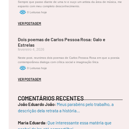
re
Sempre que passo diante de uma tv e ouço um artista da área de música, me
bel
espanto com meu completo desconhecimento.
dia
0 Leituras hoje
e
do
VER POSTAGEM
çu
ra
fe
Dois poemas de Carlos Pessoa Rosa: Galo e
mi
nin
Estrelas
a,
fevereiro 4, 2026
um
pr
Neste post, reunimos dois poemas de Carlos Pessoa Rosa em que a poesia
ofu
contemporânea dialoga com crítica social e imaginação lírica
nd
0 Leituras hoje
o
se
VER POSTAGEM
nti
me
nto
hu
COMENTÁRIOS RECENTES
ma
no
João Eduardo João:
Meus parabéns pelo trabalho, a
e
descrição dela retrata a história…
um
a
dic
Maria Eduarda:
Que interessante essa matéria que
oto
acabei de ler, até compartilhei…