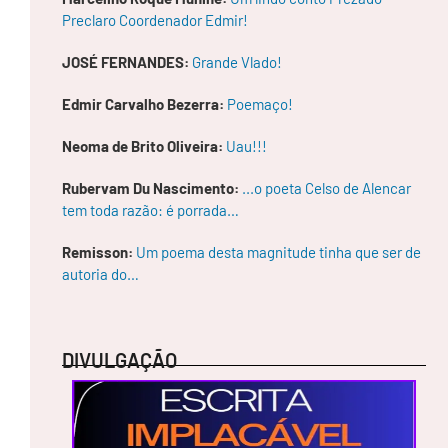
Preclaro Coordenador Edmir!
JOSÉ FERNANDES:
Grande Vlado!
Edmir Carvalho Bezerra:
Poemaço!
Neoma de Brito Oliveira:
Uau!!!
V
Rubervam Du Nascimento:
...o poeta Celso de Alencar
E
tem toda razão: é porrada…
R
-
O
Remisson:
Um poema desta magnitude tinha que ser de
-
autoria do…
P
O
E
M
A
DIVULGAÇÃO
P
O
E
SI
A
N
a