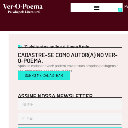
P
LITERATURA
11
visitantes online últimos 5 min
CADASTRE-SE COMO AUTOR(A) NO VER-
O-POEMA.
Após se cadastrar você poderá enviar suas próprias postagens e
POESIA
nós cuidaremos das configurações.
QUERO ME CADASTRAR
ASSINE NOSSA NEWSLETTER