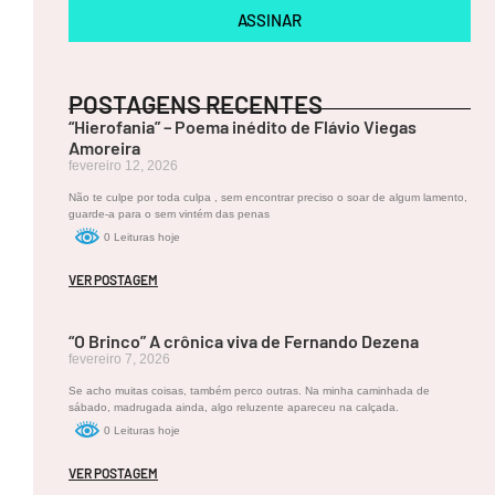
ASSINAR
A
POSTAGENS RECENTES
D
É
“Hierofania” – Poema inédito de Flávio Viegas
LI
Amoreira
A
fevereiro 12, 2026
P
R
Não te culpe por toda culpa , sem encontrar preciso o soar de algum lamento,
A
guarde-a para o sem vintém das penas
D
0 Leituras hoje
O
P
VER POSTAGEM
O
E
SI
A
A
“O Brinco” A crônica viva de Fernando Dezena
d
fevereiro 7, 2026
él
ia
Se acho muitas coisas, também perco outras. Na minha caminhada de
P
sábado, madrugada ainda, algo reluzente apareceu na calçada.
ra
0 Leituras hoje
d
o
VER POSTAGEM
–